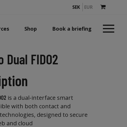
SEK
EUR
rces
Shop
Book a briefing
 Dual FIDO2
iption
is a dual-interface smart
DO2
ble with both contact and
 technologies, designed to secure
eb and cloud