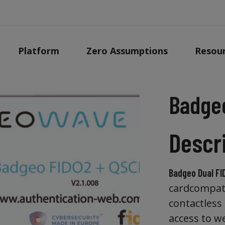
Platform
Zero Assumptions
Resou
Badgeo
Descr
Badgeo Dual FI
cardcompati
contactless
access to w