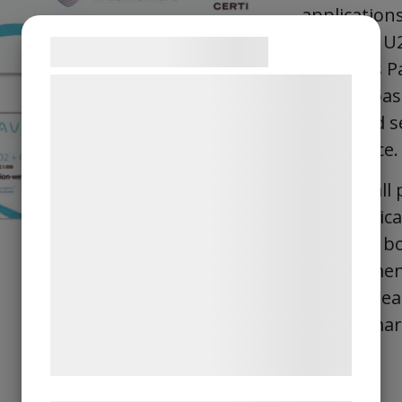
application
and FIDO U2F
Samtykke til cookies
leverages P
Vi og vores samarbejdspartnere bruger
provide pas
teknologier, herunder cookies, til at
enhanced se
indsamle oplysninger om dig til forskellige
experience.
formål, herunder: Tilpasning af annoncering,
It offers al
bedre brugeroplevelse, funktionalitet,
statistik og marketing. Disse oplysninger
and physical
kan blive delt med annoncerings- og
deploy in b
analysepartnere, som kan kombinere dem
environment
med data, du tidligere har givet dem eller
a badge read
de har indsamlet gennem din brug af deres
with a sma
tjenester. Ved at klikke på 'OK' giver du
samtykke til disse formål.