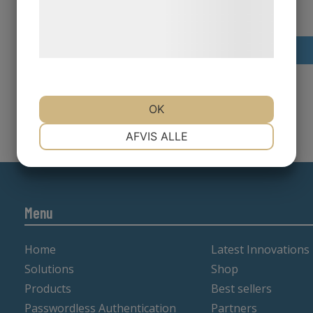
Læs mere om vores brug af cookies og
behandling af persondata på vores
hjemmeside.
OK
NØDVENDIGE
PRÆFERENCER
AFVIS ALLE
MARKETING
STATISTIK
Menu
Home
Latest Innovations
Solutions
Shop
Products
Best sellers
Passwordless Authentication
Partners